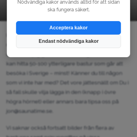
Nödvändiga kakor används alltid för att sidan
2024-03-31
•
Jon
ska fungera säkert.
Acceptera kakor
Idag har vi nått en liten milsten i och med att det
Endast nödvändiga kakor
nu finns 150 bastur inlagda på Saunatime. Trots
det skulle jag gissa att vi säkert ganska enkelt
kan hitta 50-100 ytterligare bastur som går att
besöka i Sverige – minst! Känner du till någon
som vi inte har med? Det vore jättesnällt om Du i
så fall skulle vilja lägga in den (knapp i övre
högra hörnet) eller annars bara tipsa oss på
jon@saunatime.se.
Vi saknar också fortsatt bilder från flera av