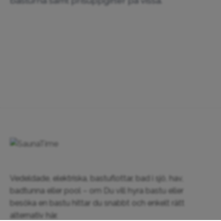
basturna samt prisuppgifter på vissa.
Vedeldade, elektriska, bastuflottar, bad i sjö, hav,
badtunna eller pool – om Du vill hyra bastu eller
besöka en bastu hittar du snabbt och enkelt rätt
alternativ här.