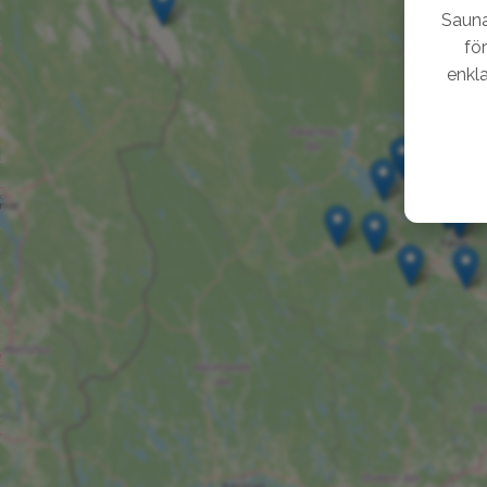
Sauna
fö
enkla