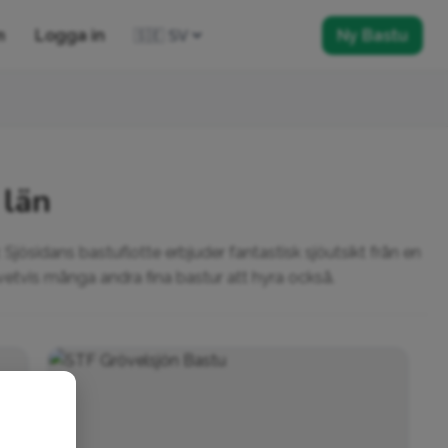
m
Logga in
Ny Bastu
 län
 Sjösidans bastuflotte erbjuder fantastisk sjöutsikt från en
etvis många andra fina bastur att hyra också.