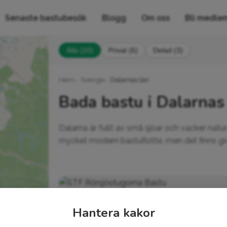
Senaste bastubesök
Blogg
Om oss
Bli medle
Alla (10)
Privat (6)
Delad (3)
Hem
Sverige
Dalarnas län
Bada bastu i Dalarnas
Dalarna är fullt av små sjöar och vacker natur.
mycket modern bastuflotte, men det finns giv
Hantera kakor