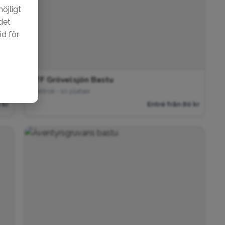
öjligt
det
id för
STF Grövelsjön Bastu
Elektrisk • 10 platser
 kr
Entré från 80 kr