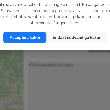
time använder kakor för att fungera normalt. Kakor gör det m
r Saunatime att till exempel logga besöks-statistik, vilket gör 
re att förbättra webbplatsen. Nödvändiga kakor används allt
att sidan ska fungera säkert.
Acceptera kakor
Endast nödvändiga kakor
STF Rörsjöstugorna Bastu
Vedeldad
Entré från 80