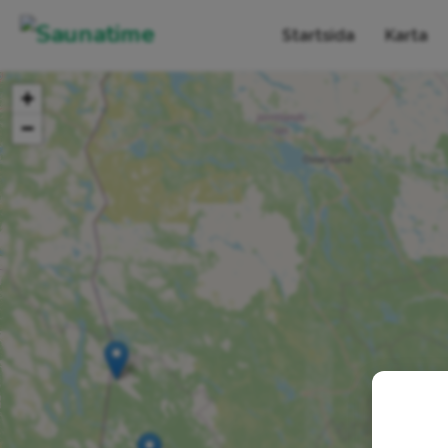
Startsida
Karta
+
−