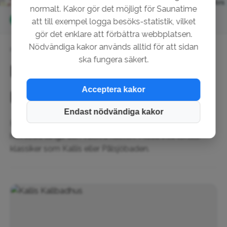
Leaflet
|
©
OpenStreetMap
contributors
normalt. Kakor gör det möjligt för Saunatime
Alla (3)
Privat (1)
Delad (3)
att till exempel logga besöks-statistik, vilket
gör det enklare att förbättra webbplatsen.
Nödvändiga kakor används alltid för att sidan
Hem
Sverige
Skåne län
Helsingborg
ska fungera säkert.
Bada bastu nära
Acceptera kakor
Helsingborg
Endast nödvändiga kakor
Helsingborg erbjuder härliga möjligheter till bastu och
havsbad längs den vackra kusten. Missa inte lokala
klassiker som Kallis eller Pålsjöbaden.