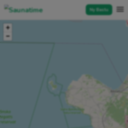
Ny Bastu
+
−