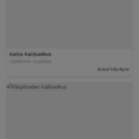
Kallis Kallbadhus
2 Elektriska • 15 platser
Entré från 85 kr