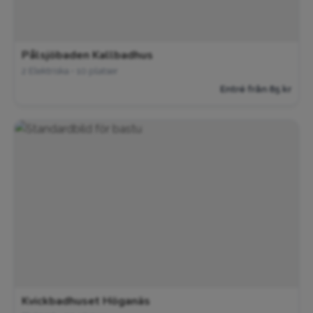
Pålsjöbaden Kallbadhus
2 Elektriska • 10 platser
Entré från 85 kr
Kvickbadhuset Höganäs