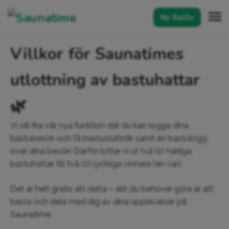
Ny Bastu
Villkor för Saunatimes
utlottning av bastuhattar
🌿
Vi vill fira vår nya funktion där du kan logga dina
bastubesök och få bastustatistik samt en bastulogg
över dina besök! Därför lottar vi ut två (2) härliga
bastuhattar till två (2) lyckliga vinnare (en var).
Det är helt gratis att delta – allt du behöver göra är att
basta och dela med dig av dina upplevelser på
Saunatime.