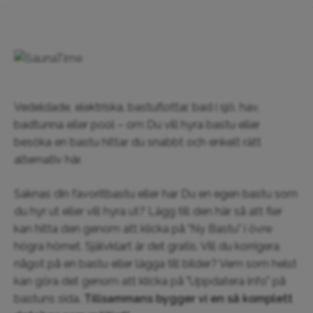
Vedeldade, elektriska, bastuflottar, bad i sjö, hav,
badtunna eller pool – om Du vill hyra bastu eller
besöka en bastu hittar du snabbt och enkelt rätt
alternativ här.
Saknas din favoritbastu eller har Du en egen bastu som
du hyr ut eller vill hyra ut? Lägg till den här så att fler
kan hitta den genom att klicka på "Ny Bastu" i övre
högra hörnet. Självklart är det gratis. Vill du korrigera
något på en bastu eller lägga till bilder? Vem som helst
kan göra det genom att klicka på "Uppdatera info" på
bastuns sida.
Tillsammans bygger vi en så komplett