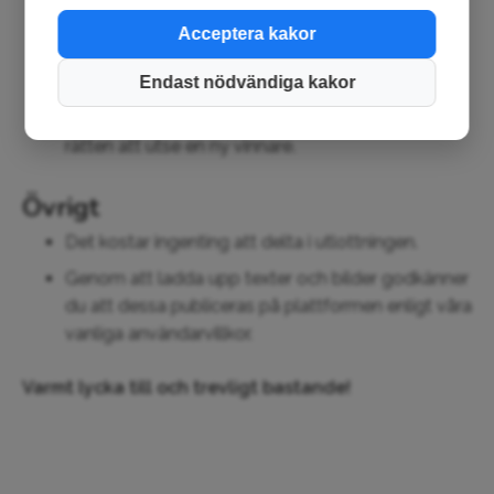
deltar inte i utlottningen.
Acceptera kakor
Vinnarna kontaktas via den e-postadress som är
Endast nödvändiga kakor
kopplad till Saunatime-kontot under juli. Om en
vinnare inte svarar inom 7 dagar förbehåller vi oss
rätten att utse en ny vinnare.
Övrigt
Det kostar ingenting att delta i utlottningen.
Genom att ladda upp texter och bilder godkänner
du att dessa publiceras på plattformen enligt våra
vanliga användarvillkor.
Varmt lycka till och trevligt bastande!