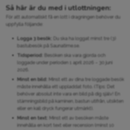
Så här är du med i utlottningen:
För att automatiskt få en lott i dragningen behöver du
uppfylla följande:
Logga 3 besök:
Du ska ha loggat minst tre (3)
bastubesök på Saunatime.se.
Tidsperiod:
Besöken ska vara gjorda och
loggade under perioden 1 april 2026 – 30 juni
2026.
Minst en bild:
Minst ett av dina tre loggade besök
måste innehålla ett uppladdat foto. (Tips: Det
behöver absolut inte vara en bild på dig själv! En
stämningsbild på kaminen, bastun utifrån, utsikten
eller en kall dryck fungerar utmärkt).
Minst en text:
Minst ett av besöken måste
innehålla en kort text eller recension (minst 10