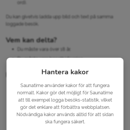
ord).
Du kan givetvis ladda upp bild och text på samma
loggade besök.
Vem kan delta?
Du måste vara över 18 år.
Du måste vara bosatt i Sverige.
Hantera kakor
Pris och dragning
Priset:
Två (2) vinnare dras slumpmässigt och
Saunatime använder kakor för att fungera
vinner en varsin bastuhatt. Värdet på bastuhatten
normalt. Kakor gör det möjligt för Saunatime
kommer vara ca 250 kr. Priset kan inte bytas mot
att till exempel logga besöks-statistik, vilket
kontanter.
gör det enklare att förbättra webbplatsen.
Nödvändiga kakor används alltid för att sidan
Dragningen:
Vinnarna dras slumpmässigt bland
ska fungera säkert.
alla användare som uppfyller kraven ovan när
tävlingsperioden är slut. Saunatimes ägare (Jon)