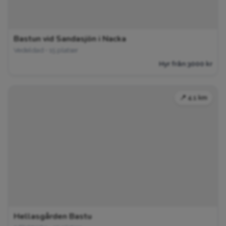
Bastun vid Sandasjön i Nacka
Vedeldad • 15 platser
Hyr från 3000 kr
📍 4.1 km
Hellasgården Bastu