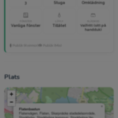
3
Stuga
Omklädning
🪟
💧
🩳
FÖNSTER
LÖYLY
KLÄDKOD
Vanliga fönster
Tillåtet
Valfritt (sitt på
handduk)
🚺 Publik (Kvinnor)
🚻 Publik (Mix)
Plats
+
−
×
Flatenbastun
Flatenvägen, Flaten, Skarpnäcks stadsdelsområde,
Stockholm, Stockholms kommun, Stockholms län,