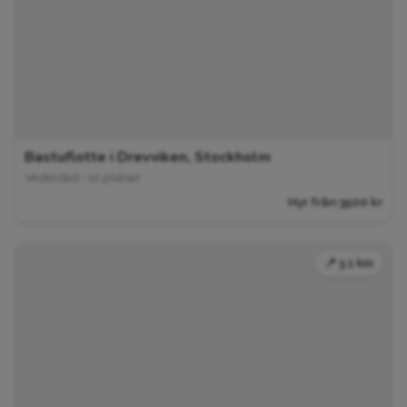
Bastuflotte i Drevviken, Stockholm
Vedeldad • 12 platser
Hyr från 3500 kr
📍 3.1 km