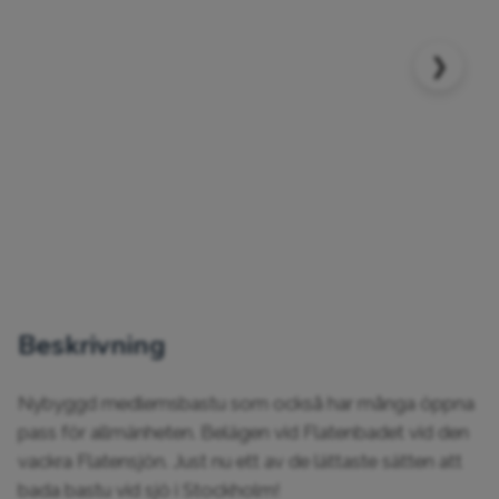
❯
Beskrivning
Nybyggd medlemsbastu som också har många öppna 
pass för allmänheten. Belägen vid Flatenbadet vid den 
vackra Flatensjön. Just nu ett av de lättaste sätten att 
bada bastu vid sjö i Stockholm!