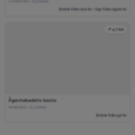
2 Elektriska • 15 platser
Entré från 110 kr • Hyr från 2500 kr
📍 4.7 km
Ågestabadets bastu
Vedeldad • 12 platser
Entré från 50 kr