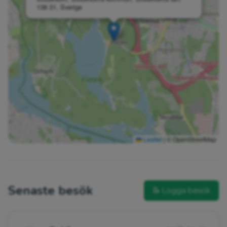
138 31, Sverige
Leaflet
|
© OpenStreetMap
Senaste besök
📝 Logga besök