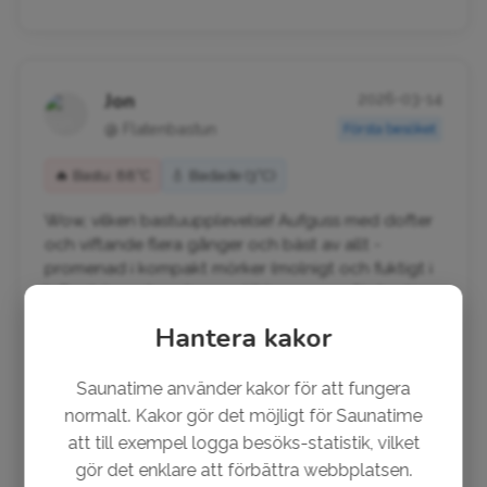
Jon
2026-03-14
@ Flatenbastun
Första besöket
🔥 Bastu: 88°C
💧 Badade (3°C)
Wow, vilken bastuupplevelse! Aufguss med dofter
och viftande flera gånger och bäst av allt -
promenad i kompakt mörker (molnigt och fuktigt i
luften) över stranden ner till bryggorna för bad i
isvak....
Visa mer
Hantera kakor
Saunatime använder kakor för att fungera
normalt. Kakor gör det möjligt för Saunatime
att till exempel logga besöks-statistik, vilket
gör det enklare att förbättra webbplatsen.