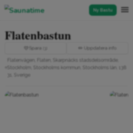
Ny Bastu
Flatenbastun
💛
Spara
✏️ Uppdatera info
(3)
Flatenvägen, Flaten, Skarpnäcks stadsdelsområde,
Stockholm, Stockholms kommun, Stockholms län, 138
31, Sverige