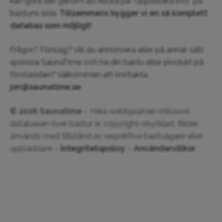
kan göra det genom att klicka på "Uppdatera info" på
bastuns sida.
Tillsammans bygger vi en så komplett
databas som möjligt!
Frågor? Förslag? Vill du annonsera eller på annat sätt
sponsra SaunaTime och ha din bastu eller produkt på
förstasidan? Välkommen att kontakta
jon@saunatime.se
© 2026 Saunatime
– Hela webbplatsen inklusive
databasen över bastur är copyright-skyddad. Bilder
används med tillstånd av respektive bastuägare eller
uppladdare –
Integritetspolicy
–
Användarvillkor