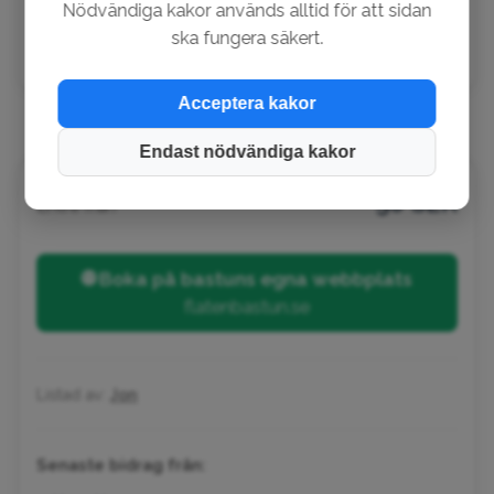
Nödvändiga kakor används alltid för att sidan
ska fungera säkert.
♡
1
Gillas av
Andreas
Acceptera kakor
Endast nödvändiga kakor
50 SEK
Entré från
🌐 Boka på bastuns egna webbplats
flatenbastun.se
Listad av:
Jon
Senaste bidrag från: