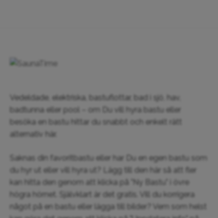
Vedeldade, elektriska, bastuflottar, bad i sjö, hav,
badtunna eller pool – om Du vill hyra bastu eller
besöka en bastu hittar du snabbt och enkelt rätt
alternativ här.
Saknas din favoritbastu eller har Du en egen bastu som
du hyr ut eller vill hyra ut? Lägg till den här så att fler
kan hitta den genom att klicka på "Ny Bastu" i övre
högra hörnet. Självklart är det gratis. Vill du korrigera
något på en bastu eller lägga till bilder? Vem som helst