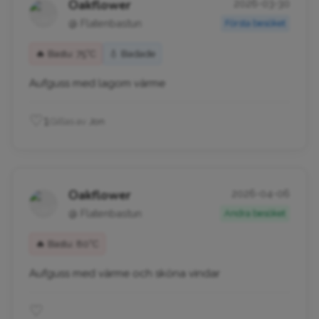
Oakflower
2026-03-30
@ Flatenbastun
Första besöket
🔥 Bastu: 75°C
💧 Badade
Aufguss med lagom värme
♡
1
Gillas av
Jon
Oakflower
2026-04-06
@ Flatenbastun
Andra besöket
🔥 Bastu: 80°C
Aufguss med värme och sköna vindar
♡