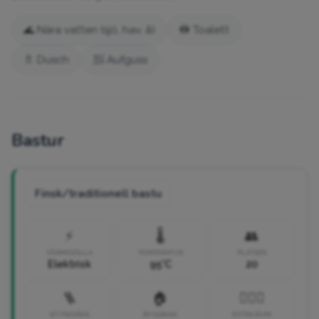
🌊 Nära vatten (sjö, hav, å)
🚻 Toalett
🚿 Dusch
🧖 Aufguss
Bastur
Finsk/traditionell bastu
⚡
🌡️
👥
VÄRMEKÄLLA
TEMPERATUR
PLATSER
Elektrisk
95°C
20
🪜
🏠
🧘🏼‍♀️
SITTNIVÅER
BYGGNAD
EXTRA RUM