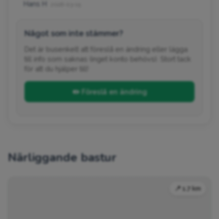
Hans H
2026-03-15
Något som inte stämmer?
Det är busenkelt att föreslå en ändring eller lägga
till info som saknas (inget konto behövs). Stort tack
för att du hjälper till!
✏️ Föreslå en ändring
Närliggande bastur
📍 1.7 km